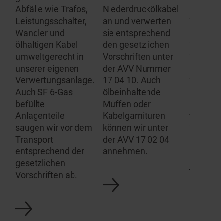
Entsorg
Abfälle wie Trafos,
Niederdruckölkabel
SF6-Gas
Leistungsschalter,
an und verwerten
Geräte 
Wandler und
sie entsprechend
Schalta
den
ölhaltigen Kabel
den gesetzlichen
speziali
umweltgerecht in
Vorschriften unter
haben e
unserer eigenen
der AVV Nummer
Analyse
Verwertungsanlage.
17 04 10. Auch
Evakuie
Auch SF 6-Gas
ölbeinhaltende
mit den
befüllte
Muffen oder
Anschlü
Anlagenteile
Kabelgarnituren
alle SF 
saugen wir vor dem
können wir unter
Entsorg
Transport
der AVV 17 02 04
entsprechend der
annehmen.
gesetzlichen
Vorschriften ab.