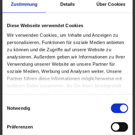
Zustimmung
Details
Über Cookies
Diese Webseite verwendet Cookies
Wir verwenden Cookies, um Inhalte und Anzeigen zu
personalisieren, Funktionen für soziale Medien anbieten
Schalt­anlagen demontieren wir
zu können und die Zugriffe auf unsere Website zu
nach Ihren Wünschen
analysieren. Außerdem geben wir Informationen zu Ihrer
Verwendung unserer Website an unsere Partner für
soziale Medien, Werbung und Analysen weiter. Unsere
Wenn Sie uns Ihre Anforderung nennen, machen
Partner führen diese Informationen möglicherweise mit
wir Ihnen gerne ein Angebot für die Entsorgung
weiteren Daten zusammen, die Sie ihnen bereitgestellt
Ihrer Innenraum-Schalt­anlage, sei es ein Teilbe­
haben oder die sie im Rahmen Ihrer Nutzung der Dienste
reiche oder Ihr komplettes Projekt. Ob Sie
gesammelt haben. Sie geben Einwilligung zu unseren
einzelne Schalt­felder zurückbauen oder ganze
Einwilligungsauswahl
Cookies, wenn Sie unsere Webseite weiterhin nutzen.
Notwendig
Schalt­anlagen demontieren wollen - wir führen
Teilde­montagen aus oder übernehmen den
kompletten Rückbau inklusive Abbruch des
Präferenzen
Gebäudes - fragen Sie uns einfach an. Wir haben