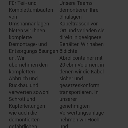
um die 
Für Teil- und
Unsere Teams
von SF 
Komplettumbauten
demontieren Ihre
gefüllt
von
ölhaltigen
und Anl
Umspannanlagen
Kabeltrassen vor
kommt e
bieten wir Ihnen
Ort und verladen sie
an, das
komplette
direkt in geeignete
Gefahrst
Demontage- und
Behälter. Wir haben
auch Ge
Entsorgungslösungen
öldichte
und abfa
an. Wir
Abrollcontainer mit
Bestim
übernehmen den
20 cbm Volumen, in
eingeha
n,
kompletten
denen wir die Kabel
werden.
Abbruch und
sicher und
enthalt
Rückbau und
gesetzeskonform
Zersetz
verwerten sowohl
transportieren. In
gelten h
Schrott und
unserer
untersc
ten
Kupferleitungen
genehmigten
Rechtsv
wie auch die
Verwertungsanlage
die wir a
demontierten
nehmen wir Hoch-
Wir sind
gefährlichen
und