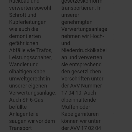
Rückbau und
gesetzeskonform
Zersetz
verwerten sowohl
transportieren. In
gelten h
Schrott und
unserer
untersc
ten
Kupferleitungen
genehmigten
Rechtsv
wie auch die
Verwertungsanlage
die wir a
demontierten
nehmen wir Hoch-
Wir sind
gefährlichen
und
Entsorg
Abfälle wie Trafos,
Niederdruckölkabel
SF6-Gas
Leistungsschalter,
an und verwerten
Geräte 
Wandler und
sie entsprechend
Schalta
den
ölhaltigen Kabel
den gesetzlichen
speziali
umweltgerecht in
Vorschriften unter
haben e
unserer eigenen
der AVV Nummer
Analyse
Verwertungsanlage.
17 04 10. Auch
Evakuie
Auch SF 6-Gas
ölbeinhaltende
mit den
befüllte
Muffen oder
Anschlü
Anlagenteile
Kabelgarnituren
alle SF 
saugen wir vor dem
können wir unter
Entsorg
Transport
der AVV 17 02 04