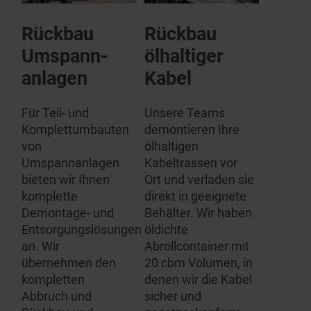
Rückbau
Rückbau
SF 6
Umspann­
ölhaltiger
Anla
anlagen
Kabel
Gerade
um die 
Für Teil- und
Unsere Teams
von SF 
Komplettumbauten
demontieren Ihre
gefüllt
von
ölhaltigen
und Anl
Umspannanlagen
Kabeltrassen vor
kommt e
bieten wir Ihnen
Ort und verladen sie
an, das
komplette
direkt in geeignete
Gefahrst
Demontage- und
Behälter. Wir haben
auch Ge
Entsorgungslösungen
öldichte
und abfa
an. Wir
Abrollcontainer mit
Bestim
übernehmen den
20 cbm Volumen, in
eingeha
n,
kompletten
denen wir die Kabel
werden.
Abbruch und
sicher und
enthalt