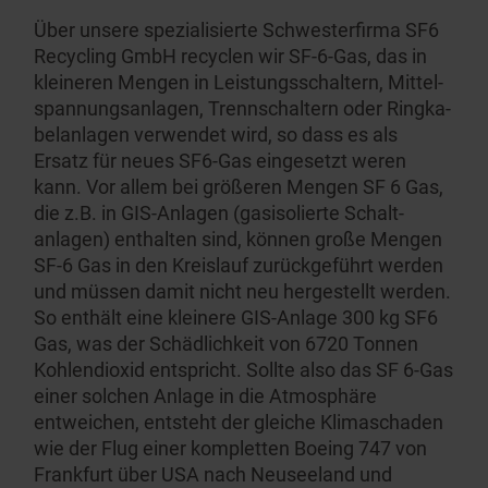
Über unsere spezia­li­sierte Schwes­terfirma
SF6
Recycling GmbH
recyclen wir SF-6-Gas, das in
kleineren Mengen in Leistungs­schaltern, Mittel­
span­nungs­anlagen, Trennschaltern oder Ringka­
bel­anlagen verwendet wird, so dass es als
Ersatz für neues SF6-Gas eingesetzt weren
kann. Vor allem bei größeren Mengen SF 6 Gas,
die z.B. in GIS-Anlagen (gasiso­lierte Schalt­
anlagen) enthalten sind, können große Mengen
SF-6 Gas in den Kreislauf zurück­geführt werden
und müssen damit nicht neu hergestellt werden.
So enthält eine kleinere GIS-Anlage 300 kg SF6
Gas, was der Schädlichkeit von 6720 Tonnen
Kohlen­dioxid entspricht. Sollte also das SF 6-Gas
einer solchen Anlage in die Atmosphäre
entweichen, entsteht der gleiche Klimaschaden
wie der Flug einer kompletten Boeing 747 von
Frankfurt über USA nach Neuseeland und