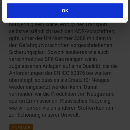
Umgang mit SF-6 Gas befüllten Anlagen.
OK
Wenn es wegen der Zerset­zungs­pro­dukten
notwendig sein sollte, erfolgt der Transport
selbst­ver­ständlich nach den ADR-Vorschriften,
ggfs. unter der UN Nummer 3308 mit dem in
den Gefahr­gut­vor­schriften vorgeschriebenen
Sicherungsplan. Sowohl sauberes wie auch
verschmutztes SF6 Gas reinigen wir in
zugelassenen Anlagen auf eine Qualität, die die
Anforde­rungen der EN IEC 60376 bei weitem
übersteigt, so dass es als Ersatz für Neugas
wieder eingesetzt werden kann. Damit
vermeiden wir die Produktion von Neugas und
sparen Emmissionen. Klassisches Recycling,
wie wir es von vielen anderen Stoffen kennen -
zur Schonung unserer Umwelt.
ANFRAGE