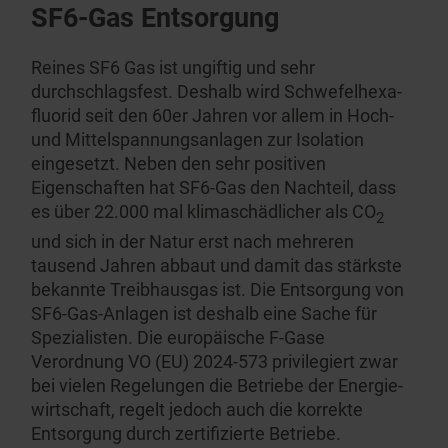
SF6-Gas Entsorgung
Reines SF6 Gas ist ungiftig und sehr
durchschlagsfest. Deshalb wird Schwefel­hexa­
fluorid seit den 60er Jahren vor allem in Hoch-
und Mittel­span­nungs­anlagen zur Isolation
eingesetzt. Neben den sehr positiven
Eigenschaften hat SF6-Gas den Nachteil, dass
es über 22.000 mal klimaschäd­licher als CO
2
und sich in der Natur erst nach mehreren
tausend Jahren abbaut und damit das stärkste
bekannte Treibhausgas ist. Die Entsorgung von
SF6-Gas-Anlagen ist deshalb eine Sache für
Spezia­listen. Die europäische F-Gase
Verordnung VO (EU) 2024-573
privilegiert
zwar
bei vielen Regelungen die Betriebe der Energie­
wirt­schaft, regelt jedoch auch die korrekte
Entsorgung durch zertifi­zierte Betriebe.